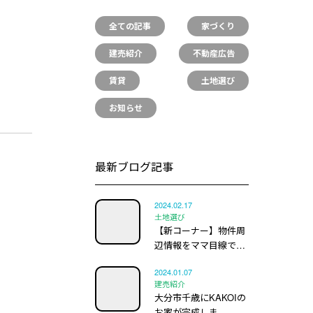
全ての記事
家づくり
建売紹介
不動産広告
賃貸
土地選び
お知らせ
最新ブログ記事
2024.02.17
土地選び
【新コーナー】物件周
辺情報をママ目線で…
2024.01.07
建売紹介
大分市千歳にKAKOIの
お家が完成しま…