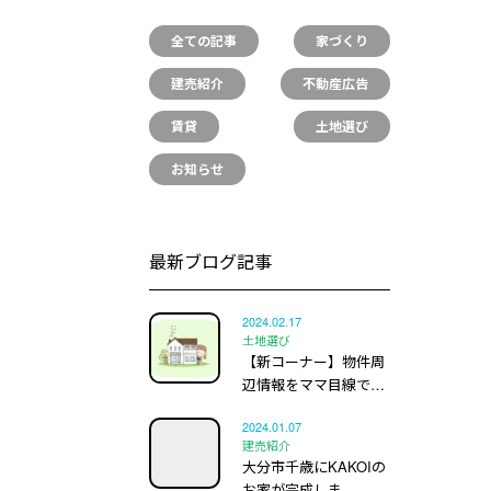
全ての記事
家づくり
建売紹介
不動産広告
賃貸
土地選び
お知らせ
最新ブログ記事
2024.02.17
土地選び
【新コーナー】物件周
辺情報をママ目線で…
2024.01.07
建売紹介
大分市千歳にKAKOIの
お家が完成しま…