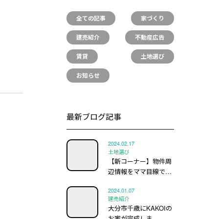
全ての記事
家づくり
建売紹介
不動産広告
賃貸
土地選び
お知らせ
最新ブログ記事
2024.02.17
土地選び
【新コーナー】物件周
辺情報をママ目線で…
2024.01.07
建売紹介
大分市千歳にKAKOIの
お家が完成しま…