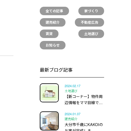
全ての記事
家づくり
建売紹介
不動産広告
賃貸
土地選び
お知らせ
最新ブログ記事
2024.02.17
土地選び
【新コーナー】物件周
辺情報をママ目線で…
2024.01.07
建売紹介
大分市千歳にKAKOIの
お家が完成しま…