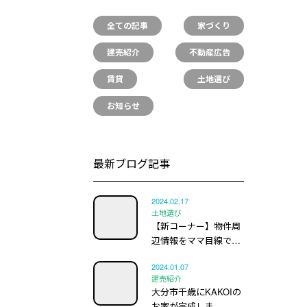
全ての記事
家づくり
建売紹介
不動産広告
賃貸
土地選び
お知らせ
最新ブログ記事
2024.02.17
土地選び
【新コーナー】物件周
辺情報をママ目線で…
2024.01.07
建売紹介
大分市千歳にKAKOIの
お家が完成しま…