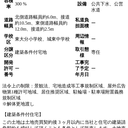
容積
300 %
設備
公共下水、公営
率
水道
北側道路幅員約6.0m、接道
道路
私道負
約10.5m、東側道路幅員約
ー
幅員
担面積
12.0m、接道約2.5m
学校
周辺情
東大分小学校、城東中学校
ー
区
報
分譲
取引態
建築条件付宅地
専任
区分
様
開発
工事完
許可
ー
了予定
ー
番号
年月日
法令上の制限：景観法、宅地造成等工事規制区域、屋外広告
物第1種許可地域、居住推奨区域、駐輪場・駐車場附置義務
規制区域
※解体更地渡し
【建築条件付住宅】
この土地は土地売買契約後 3 ヶ月以内に当社と住宅の建築請