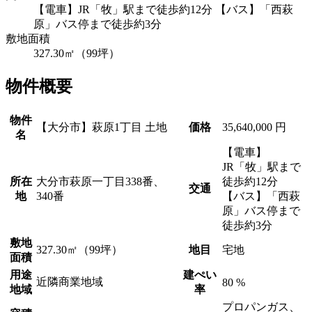
【電車】JR「牧」駅まで徒歩約12分 【バス】「西萩
原」バス停まで徒歩約3分
敷地面積
327.30㎡（99坪）
物件概要
物件
【大分市】萩原1丁目 土地
価格
35,640,000 円
名
【電車】
JR「牧」駅まで
所在
大分市萩原一丁目338番、
徒歩約12分
交通
地
340番
【バス】「西萩
原」バス停まで
徒歩約3分
敷地
327.30㎡（99坪）
地目
宅地
面積
用途
建ぺい
近隣商業地域
80 %
地域
率
プロパンガス、