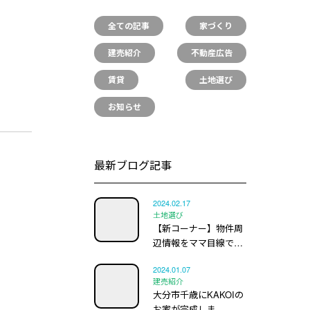
全ての記事
家づくり
建売紹介
不動産広告
賃貸
土地選び
お知らせ
最新ブログ記事
2024.02.17
土地選び
【新コーナー】物件周
辺情報をママ目線で…
2024.01.07
建売紹介
大分市千歳にKAKOIの
お家が完成しま…