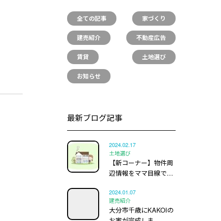
全ての記事
家づくり
建売紹介
不動産広告
賃貸
土地選び
お知らせ
最新ブログ記事
2024.02.17
土地選び
【新コーナー】物件周
辺情報をママ目線で…
2024.01.07
建売紹介
大分市千歳にKAKOIの
お家が完成しま…