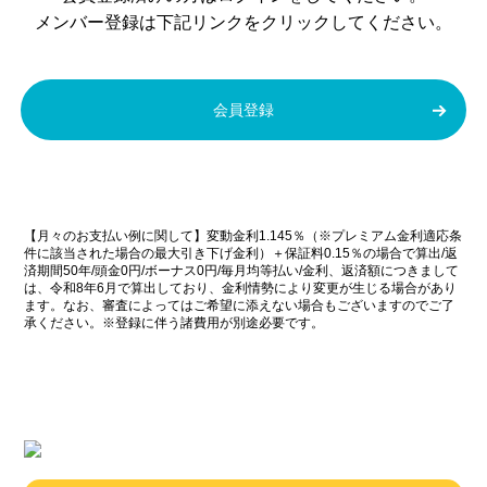
メンバー登録は下記リンクをクリックしてください。
会員登録
【月々のお支払い例に関して】変動金利1.145％（※プレミアム金利適応条
件に該当された場合の最大引き下げ金利）＋保証料0.15％の場合で算出/返
済期間50年/頭金0円/ボーナス0円/毎月均等払い/金利、返済額につきまして
は、令和8年6月で算出しており、金利情勢により変更が生じる場合があり
ます。なお、審査によってはご希望に添えない場合もございますのでご了
承ください。※登録に伴う諸費用が別途必要です。