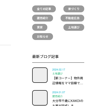
全ての記事
家づくり
建売紹介
不動産広告
賃貸
土地選び
お知らせ
最新ブログ記事
2024.02.17
土地選び
【新コーナー】物件周
辺情報をママ目線で…
2024.01.07
建売紹介
大分市千歳にKAKOIの
お家が完成しま…