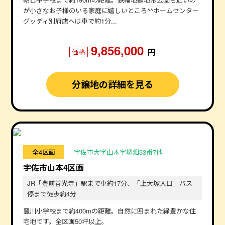
が小さなお子様のいる家庭に嬉しいところ^^ホームセンター
グッディ別府店へは車で約1分...
9,856,000
円
価格
分譲地の詳細を見る
全4区画
宇佐市大字山本字堺畑33番7他
宇佐市山本4区画
JR「豊前善光寺」駅まで車約17分、「上大塚入口」バス
停まで徒歩約4分
豊川小学校まで約400mの距離。自然に囲まれた緑豊かな住
宅地です。全区画50坪以上。