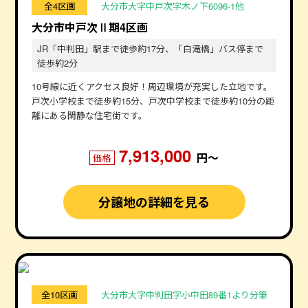
全4区画
大分市大字中戸次字木ノ下6096-1他
大分市中戸次Ⅱ期4区画
JR「中判田」駅まで徒歩約17分、「白滝橋」バス停まで
徒歩約2分
10号線に近くアクセス良好！周辺環境が充実した立地です。
戸次小学校まで徒歩約15分、戸次中学校まで徒歩約10分の距
離にある閑静な住宅街です。
7,913,000
円〜
価格
分譲地の詳細を見る
全10区画
大分市大字中判田字小中田89番1より分筆