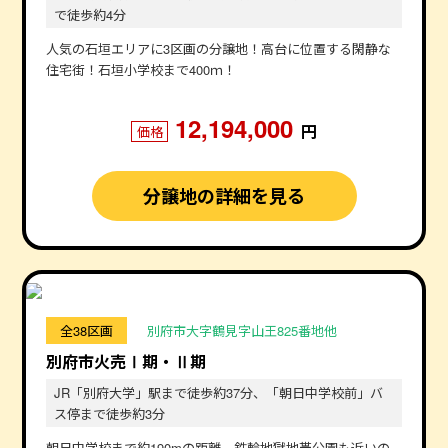
で徒歩約4分
人気の石垣エリアに3区画の分譲地！高台に位置する閑静な
住宅街！石垣小学校まで400ｍ！
12,194,000
円
価格
分譲地の詳細を見る
全38区画
別府市大字鶴見字山王825番地他
別府市火売Ⅰ期・Ⅱ期
JR「別府大学」駅まで徒歩約37分、「朝日中学校前」バ
ス停まで徒歩約3分
朝日中学校まで約190mの距離。鉄輪地獄地帯公園も近いの