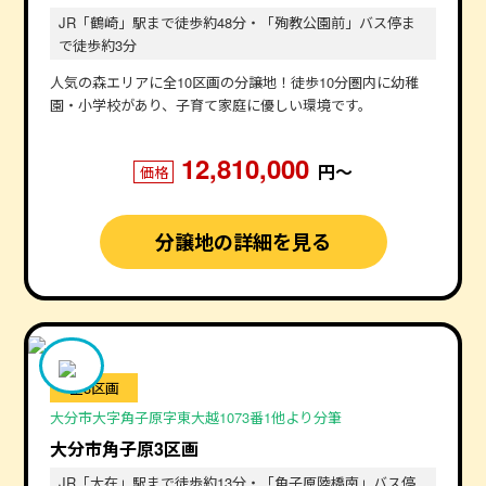
JR「鶴崎」駅まで徒歩約48分・「殉教公園前」バス停ま
で徒歩約3分
人気の森エリアに全10区画の分譲地！徒歩10分圏内に幼稚
園・小学校があり、子育て家庭に優しい環境です。
12,810,000
円〜
価格
分譲地の詳細を見る
全3区画
大分市大字角子原字東大越1073番1他より分筆
大分市角子原3区画
JR「大在」駅まで徒歩約13分・「角子原陸橋南」バス停