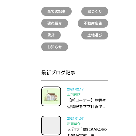
全ての記事
家づくり
建売紹介
不動産広告
賃貸
土地選び
お知らせ
最新ブログ記事
2024.02.17
土地選び
【新コーナー】物件周
辺情報をママ目線で…
2024.01.07
建売紹介
大分市千歳にKAKOIの
お家が完成しま…