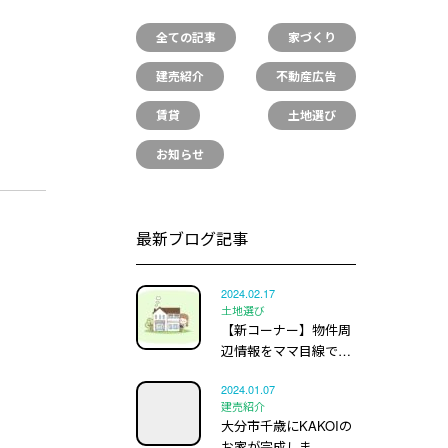
全ての記事
家づくり
建売紹介
不動産広告
賃貸
土地選び
お知らせ
最新ブログ記事
2024.02.17
土地選び
【新コーナー】物件周
辺情報をママ目線で…
2024.01.07
建売紹介
大分市千歳にKAKOIの
お家が完成しま…