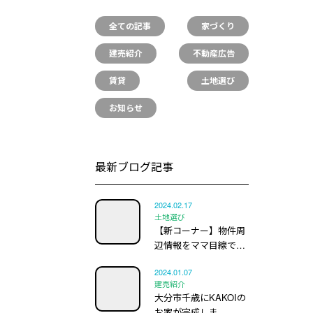
全ての記事
家づくり
建売紹介
不動産広告
賃貸
土地選び
お知らせ
最新ブログ記事
2024.02.17
土地選び
【新コーナー】物件周
辺情報をママ目線で…
2024.01.07
建売紹介
大分市千歳にKAKOIの
お家が完成しま…