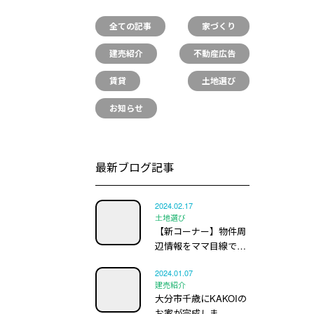
全ての記事
家づくり
建売紹介
不動産広告
賃貸
土地選び
お知らせ
最新ブログ記事
2024.02.17
土地選び
【新コーナー】物件周
辺情報をママ目線で…
2024.01.07
建売紹介
大分市千歳にKAKOIの
お家が完成しま…