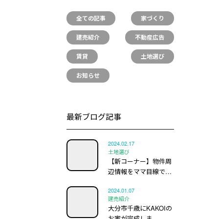
全ての記事
家づくり
建売紹介
不動産広告
賃貸
土地選び
お知らせ
最新ブログ記事
2024.02.17
土地選び
【新コーナー】物件周
辺情報をママ目線で…
2024.01.07
建売紹介
大分市千歳にKAKOIの
お家が完成しま…