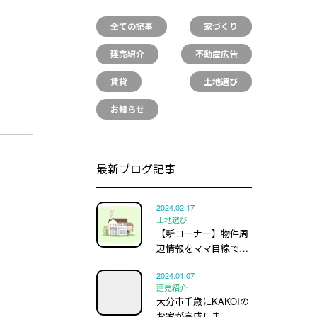
全ての記事
家づくり
建売紹介
不動産広告
賃貸
土地選び
お知らせ
最新ブログ記事
2024.02.17
土地選び
【新コーナー】物件周
辺情報をママ目線で…
2024.01.07
建売紹介
大分市千歳にKAKOIの
お家が完成しま…