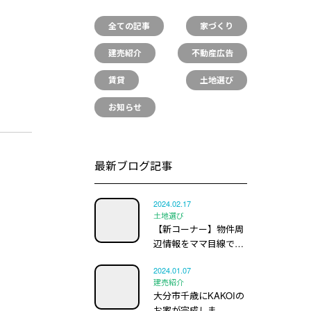
全ての記事
家づくり
建売紹介
不動産広告
賃貸
土地選び
お知らせ
最新ブログ記事
2024.02.17
土地選び
【新コーナー】物件周
辺情報をママ目線で…
2024.01.07
建売紹介
大分市千歳にKAKOIの
お家が完成しま…