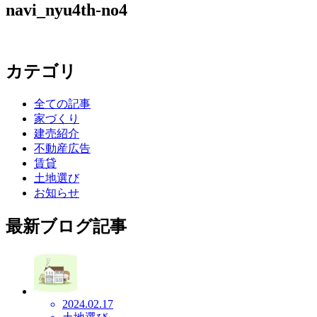
navi_nyu4th-no4
カテゴリ
全ての記事
家づくり
建売紹介
不動産広告
賃貸
土地選び
お知らせ
最新ブログ記事
2024.02.17