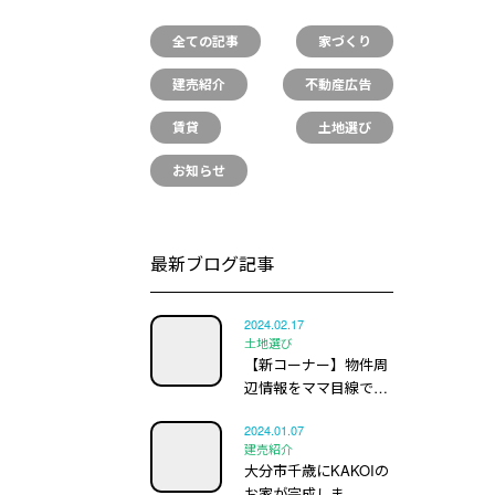
全ての記事
家づくり
建売紹介
不動産広告
賃貸
土地選び
お知らせ
最新ブログ記事
2024.02.17
土地選び
【新コーナー】物件周
辺情報をママ目線で…
2024.01.07
建売紹介
大分市千歳にKAKOIの
お家が完成しま…